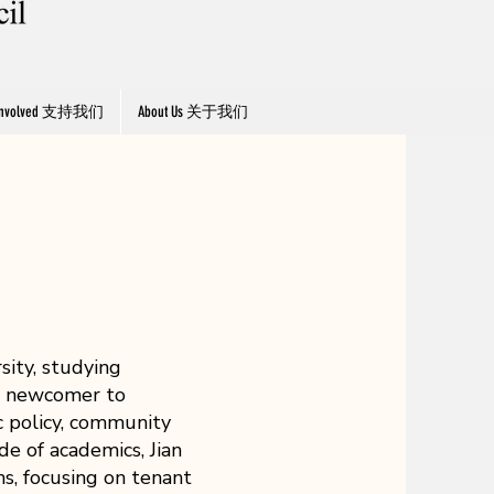
 Involved 支持我们
About Us 关于我们
g
sity, studying
 a newcomer to
c policy, community
de of academics, Jian
ns, focusing on tenant