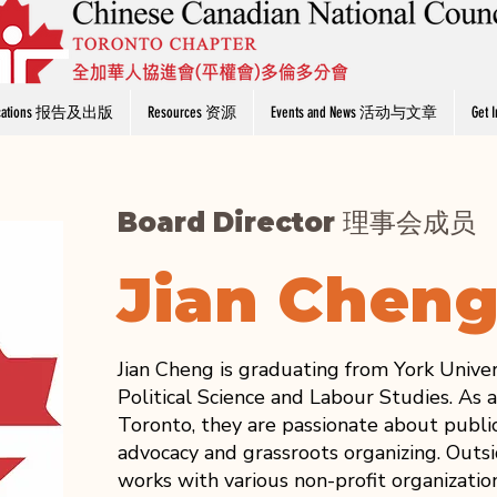
blications 报告及出版
Resources 资源
Events and News 活动与文章
Get
Board Director 理事会成员
Jian Chen
Jian Cheng is graduating from York Univer
Political Science and Labour Studies. As
Toronto, they are passionate about publi
advocacy and grassroots organizing. Outsi
works with various non-profit organizatio